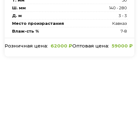
Т. мм
50
Ш. мм
140 - 280
Д. м
3 - 3
Место произрастания
Кавказ
Влаж-сть %
7-8
62000
₽
59000
₽