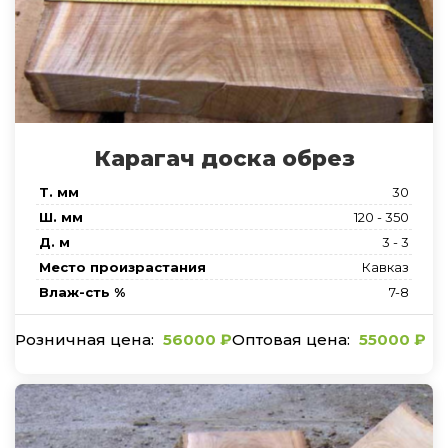
Карагач доска обрез
Т. мм
30
Ш. мм
120 - 350
Д. м
3 - 3
Место произрастания
Кавказ
Влаж-сть %
7-8
56000
₽
55000
₽